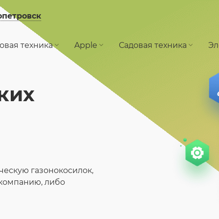
опетровск
овая техника
Apple
Садовая техника
Эл
ких
ческую газонокосилок,
компанию, либо