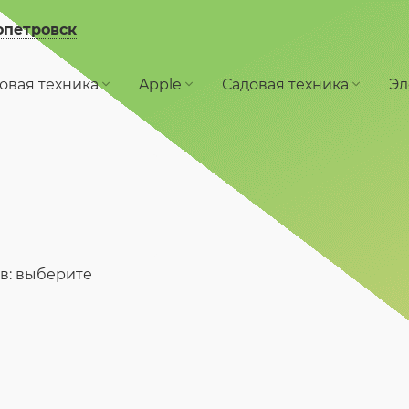
опетровск
овая техника
Apple
Садовая техника
Эл
в: выберите