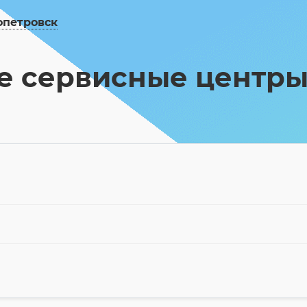
опетровск
е сервисные центры