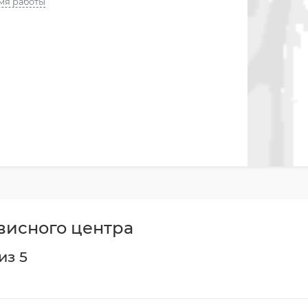
мя работы
висного центра
из 5